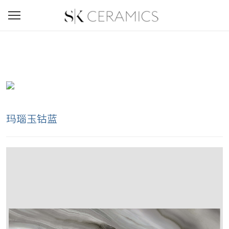
玛瑙玉钴蓝