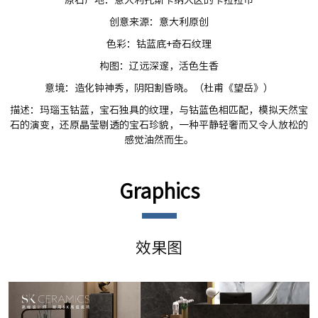
原石产地：意大利托斯卡纳大区的卡拉拉市
创意来源：意大利原创
色彩：钴蓝底+奇石纹理
构图：辽远深邃，活色生香
意境：造化钟神秀，阴阳割昏晓。（杜甫《望岳》）
描述：玛瑙玉钴蓝，宝石独具的纹理，与钴蓝色相匹配，模拟天然宝
石的演变，还原晶莹剔透的宝石珍貌，一种平静轻奢而又令人放松的
感觉油然而生。
Graphics
效果图